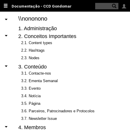
Documentação - CCD Gondomar
Logi
\\nononono
1. Administração
2. Conceitos Importantes
2.1. Content types
2.2. Hashtags
2.3. Nodes
3. Conteúdo
3.1. Contacte-nos
3.2. Ementa Semanal
3.3. Evento
3.4. Notícia
3.5. Página
3.6. Parceiros, Patrocinadores e Protocolos
3.7. Newsletter Issue
4. Membros